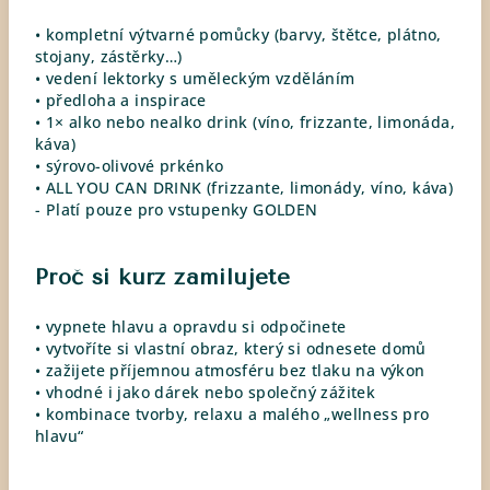
• kompletní výtvarné pomůcky (barvy, štětce, plátno,
stojany, zástěrky…)
• vedení lektorky s uměleckým vzděláním
• předloha a inspirace
• 1× alko nebo nealko drink (víno, frizzante, limonáda,
káva)
• sýrovo-olivové prkénko
• ALL YOU CAN DRINK (frizzante, limonády, víno, káva)
- Platí pouze pro vstupenky GOLDEN
Proč si kurz zamilujete
• vypnete hlavu a opravdu si odpočinete
• vytvoříte si vlastní obraz, který si odnesete domů
• zažijete příjemnou atmosféru bez tlaku na výkon
• vhodné i jako dárek nebo společný zážitek
• kombinace tvorby, relaxu a malého „wellness pro
hlavu“