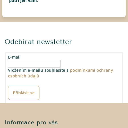
patří jen vám.
Odebírat newsletter
E-mail
Vložením e-mailu souhlasíte s
podmínkami ochrany
osobních údajů
Přihlásit se
Z
á
p
Informace pro vás