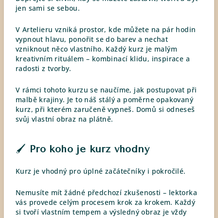
jen sami se sebou.
V Artelieru vzniká prostor, kde můžete na pár hodin
vypnout hlavu, ponořit se do barev a nechat
vzniknout něco vlastního. Každý kurz je malým
kreativním rituálem – kombinací klidu, inspirace a
radosti z tvorby.
V rámci tohoto kurzu se naučíme, jak postupovat při
malbě krajiny. Je to náš stálý a poměrne opakovaný
kurz, při kterém zaručeně vypneš.
Domů si odneseš
svůj vlastní obraz na plátně.
🖌️
Pro koho je kurz vhodný
Kurz je vhodný pro úplné začátečníky i pokročilé.
Nemusíte mít žádné předchozí zkušenosti – lektorka
vás provede celým procesem krok za krokem. Každý
si tvoří vlastním tempem a výsledný obraz je vždy