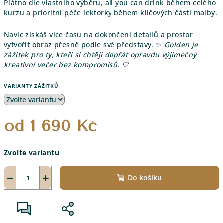
Plátno dle vlastního výběru, all you can drink během celého
kurzu a prioritní péče lektorky během klíčových částí malby.
Navíc získáš více času na dokončení detailů a prostor
vytvořit obraz přesně podle své představy. ✨
Golden je
zážitek pro ty, kteří si chtějí dopřát opravdu výjimečný
kreativní večer bez kompromisů. 🤍
VARIANTY ZÁŽITKŮ
od
1 690 Kč
Měrná
Zvolte variantu
cena:
−
+
Do košíku