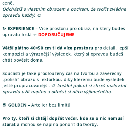
ceně.
Odcházíš s vlastním obrazem a pocitem, že tvořit zvládne
opravdu každý. 🎨
✨ EXPERIENCE
– Více prostoru pro obraz, na který budeš
opravdu hrdá ✨
DOPORUČUJEME
Větší plátno 40×50 cm ti dá více prostoru
pro detail, lepší
kompozici a výraznější výsledek, který si opravdu budeš
chtít pověsit doma.
Součástí je také prodloužený čas na tvorbu a závěrečný
„polish“ obrazu s lektorkou, díky kterému bude výsledek
ještě propracovanější. 🎨
Ideální pokud si chceš malování
opravdu užít naplno a odnést si něco výjimečného.
🥂 GOLDEN
– Artelier bez limitů
Pro ty, kteří si chtějí dopřát večer, kde se o nic nemusí
starat
a mohou se naplno ponořit do tvorby.