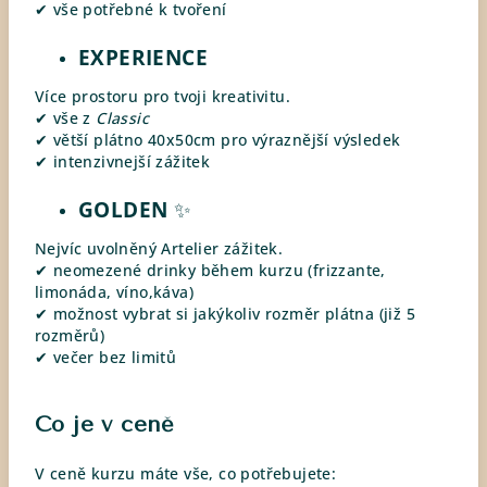
✔ vše potřebné k tvoření
EXPERIENCE
Více prostoru pro tvoji kreativitu.
✔ vše z
Classic
✔ větší plátno 40x50cm pro výraznější výsledek
✔ intenzivnejší zážitek
GOLDEN
✨
Nejvíc uvolněný Artelier zážitek.
✔ neomezené drinky během kurzu (frizzante,
limonáda, víno,káva)
✔ možnost vybrat si jakýkoliv rozměr plátna (již 5
rozměrů)
✔ večer bez limitů
Co je v ceně
V ceně kurzu máte vše, co potřebujete: