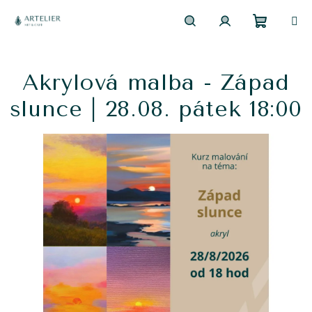
Přejít
na
obsah
Nákupn
Hledat
Přihlášení
Akrylová malba - Západ
košík
slunce | 28.08. pátek 18:00