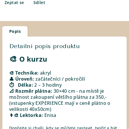
Zeptat se
Sdílet
Popis
Detailní popis produktu
🎨
O kurzu
🎨 Technika:
akryl
👤 Úroveň:
začátečníci / pokročilí
⏱ Délka:
2 – 3 hodiny
📐 Rozměr plátna:
30×40 cm - na místě je
možnost zakoupení většího plátna za 350,-
(vstupenky EXPERIENCE mají v ceně plátno o
velikosti 40x50cm)
👩‍🎨 Lektorka:
Enisa
Dopřejte si chvíli, kdy se můžete zastavit, tvořit a být