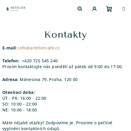
Přejít
na
obsah
Nákupn
Hledat
Přihlášení
Kontakty
košík
E-mail:
info@arteliercafe.cz
Telefon:
+420 725 545 240
Prosím kontaktujte nás pondělí až pátek od 9:00 do 17:00.
Adresa:
Mánesova 79, Praha, 120 00
Otevírací doba:
ÚT - PÁ: 16:00 - 22:00
SO: 10:00 - 22:00
NE: 10:00 - 18:00
Máte nějaké otázky? Zodpovíme je. Prosíme o pečlivé
vyplnění kontaktních údajů.