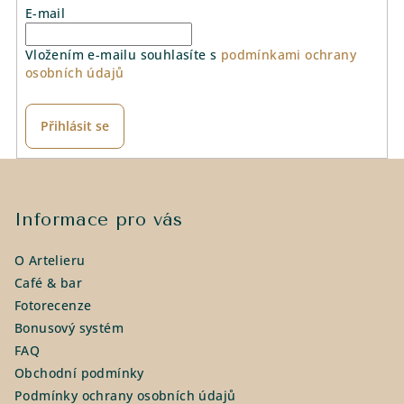
E-mail
Vložením e-mailu souhlasíte s
podmínkami ochrany
osobních údajů
Přihlásit se
Z
á
p
Informace pro vás
a
O Artelieru
t
Café & bar
í
Fotorecenze
Bonusový systém
FAQ
Obchodní podmínky
Podmínky ochrany osobních údajů