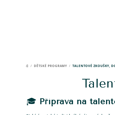
Přejít
na
obsah
/
DĚTSKÉ PROGRAMY
/
TALENTOVÉ ZKOUŠKY, 
DOMŮ
Talen
🎓
Příprava na talen