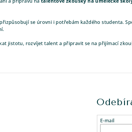
ání a přípravu na
talentové zkoušky na umělecké školy
přizpůsobují se úrovni i potřebám každého studenta. S
í.
 jistotu, rozvíjet talent a připravit se na přijímací zkou
Odebíra
E-mail