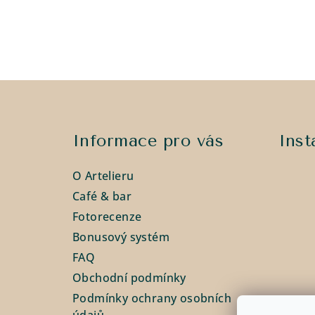
Z
á
Informace pro vás
Ins
p
a
O Artelieru
t
Café & bar
Fotorecenze
í
Bonusový systém
FAQ
Obchodní podmínky
Podmínky ochrany osobních
údajů