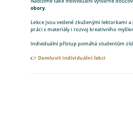
Nabízíme také individuální výtvarné doučov
obory
.
Lekce jsou vedené zkušenými lektorkami a 
práci s materiály i rozvoj kreativního myšlen
Individuální přístup pomáhá studentům získat
👉
Domluvit individuální lekci