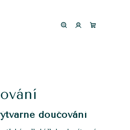
Hledat
Přihlášení
Nákupní
košík
čování
 výtvarné doučování