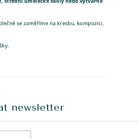
, střední umělecké školy nebo výtvarné
polečně se zaměříme na kresbu, kompozici,
šky.
t newsletter