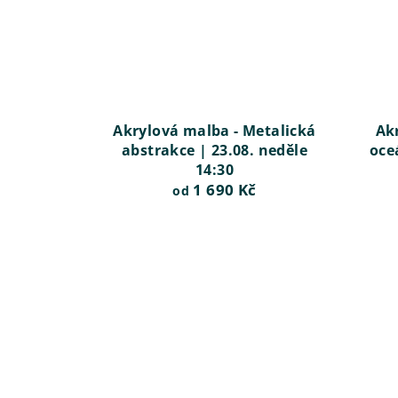
Akrylová malba - Metalická
Ak
abstrakce | 23.08. neděle
oce
14:30
1 690 Kč
od