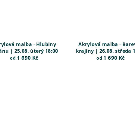
rylová malba - Hlubiny
Akrylová malba - Bare
ánu | 25.08. úterý 18:00
krajiny | 26.08. středa 
1 690 Kč
1 690 Kč
od
od