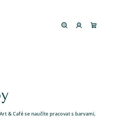
Hledat
Přihlášení
Nákupní
košík
by
 Art & Café se naučíte pracovat s barvami,