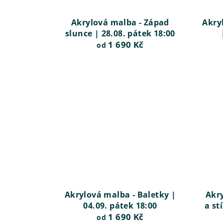
Akrylová malba - Západ
Akry
slunce | 28.08. pátek 18:00
1 690 Kč
od
Akrylová malba - Baletky |
Akry
04.09. pátek 18:00
a st
1 690 Kč
od