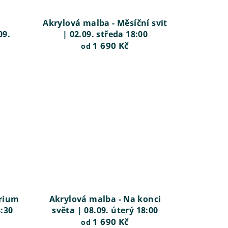
Akrylová malba - Měsíční svit
09.
| 02.09. středa 18:00
1 690 Kč
od
érium
Akrylová malba - Na konci
4:30
světa | 08.09. úterý 18:00
1 690 Kč
od