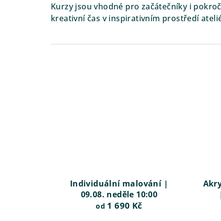
Kurzy jsou vhodné pro začátečníky i pokroči
kreativní čas v inspirativním prostředí ateli
V
ý
p
i
s
p
r
Individuální malování |
Akry
09.08. neděle 10:00
o
1 690 Kč
od