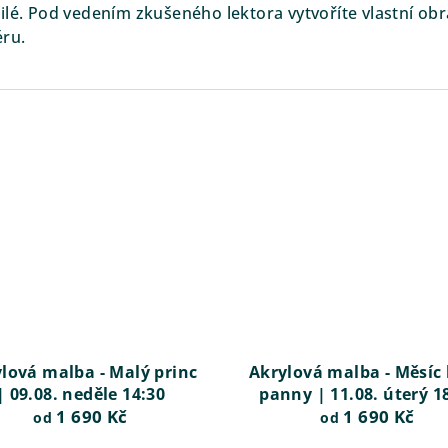
lé. Pod vedením zkušeného lektora vytvoříte vlastní obra
éru.
lová malba - Malý princ
Akrylová malba - Měsíc 
| 09.08. neděle 14:30
panny | 11.08. úterý 1
1 690 Kč
1 690 Kč
od
od