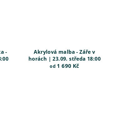
a -
Akrylová malba - Záře v
8:00
horách | 23.09. středa 18:00
1 690 Kč
od