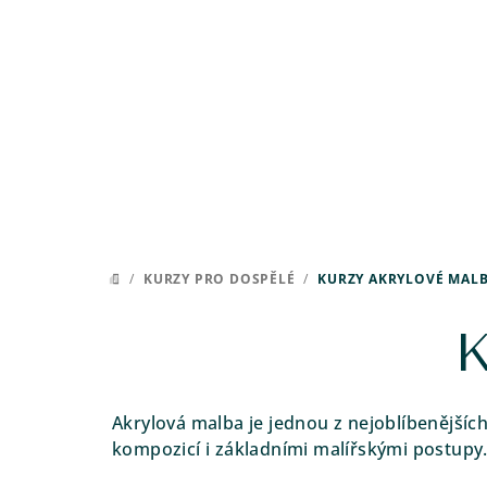
Přejít
na
obsah
/
KURZY PRO DOSPĚLÉ
/
KURZY AKRYLOVÉ MAL
DOMŮ
K
Akrylová malba je jednou z nejoblíbenějších
kompozicí i základními malířskými postupy