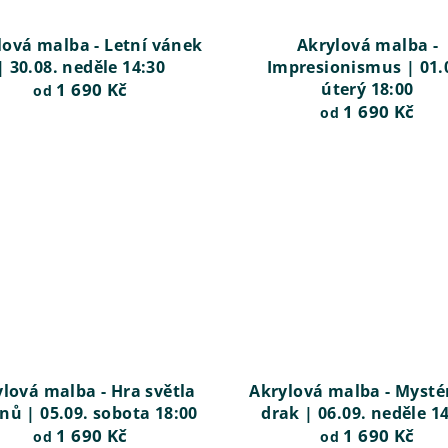
lová malba - Letní vánek
Akrylová malba -
| 30.08. neděle 14:30
Impresionismus | 01.
1 690 Kč
úterý 18:00
od
1 690 Kč
od
lová malba - Hra světla
Akrylová malba - Myst
ínů | 05.09. sobota 18:00
drak | 06.09. neděle 1
1 690 Kč
1 690 Kč
od
od