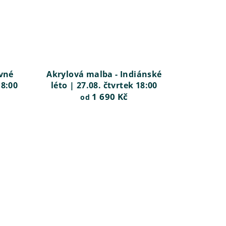
vné
Akrylová malba - Indiánské
18:00
léto | 27.08. čtvrtek 18:00
1 690 Kč
od