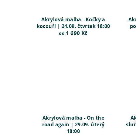
Akrylová malba - Kočky a
Ak
kocouři | 24.09. čtvrtek 18:00
po
1 690 Kč
od
Akrylová malba - On the
Ak
road again | 29.09. úterý
slun
18:00