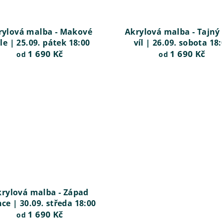
rylová malba - Makové
Akrylová malba - Tajný
le | 25.09. pátek 18:00
víl | 26.09. sobota 18
1 690 Kč
1 690 Kč
od
od
rylová malba - Západ
ce | 30.09. středa 18:00
1 690 Kč
od