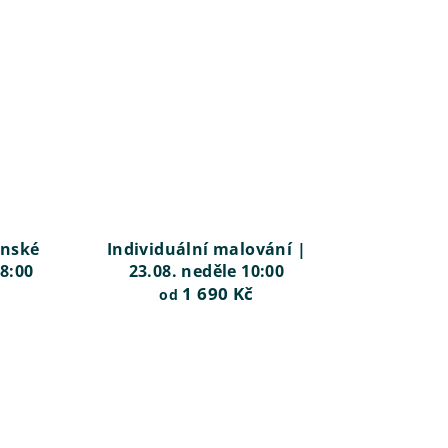
onské
Individuální malování |
18:00
23.08. neděle 10:00
1 690 Kč
od