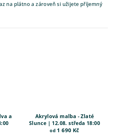
z na plátno a zároveň si užijete příjemný
lva a
Akrylová malba - Zlaté
8:00
Slunce | 12.08. středa 18:00
1 690 Kč
od