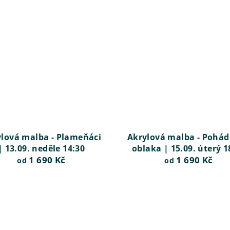
lová malba - Plameňáci
Akrylová malba - Pohá
| 13.09. neděle 14:30
oblaka | 15.09. úterý 1
1 690 Kč
1 690 Kč
od
od