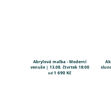
d
u
k
t
ů
Akrylová malba - Moderní
Ak
venuše | 13.08. čtvrtek 18:00
slun
1 690 Kč
od