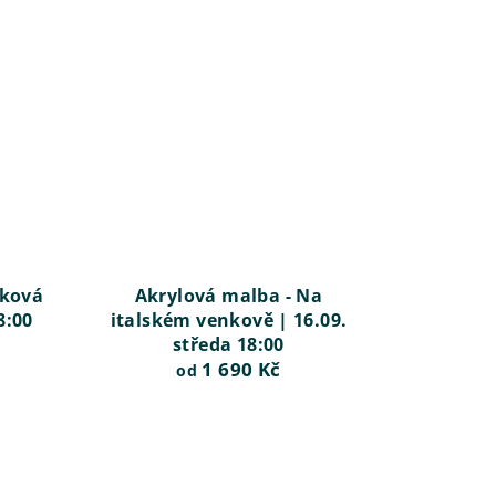
dková
Akrylová malba - Na
8:00
italském venkově | 16.09.
středa 18:00
1 690 Kč
od