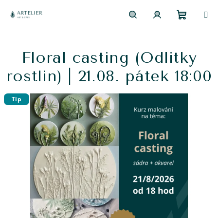
Přejít
na
obsah
Nákupn
Hledat
Přihlášení
Floral casting (Odlitky
košík
rostlin) | 21.08. pátek 18:00
Tip