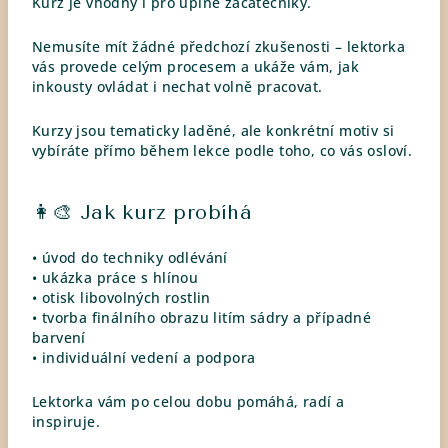
Kurz je vhodný i pro úplné začátečníky.
Nemusíte mít žádné předchozí zkušenosti – lektorka
vás provede celým procesem a ukáže vám, jak
inkousty ovládat i nechat volně pracovat.
Kurzy jsou tematicky laděné, ale konkrétní motiv si
vybíráte přímo během lekce podle toho, co vás osloví.
👩‍🎨 Jak kurz probíhá
• úvod do techniky odlévání
• ukázka práce s hlínou
• otisk libovolných rostlin
• tvorba finálního obrazu litím sádry a případné
barvení
• individuální vedení a podpora
Lektorka vám po celou dobu pomáhá, radí a
inspiruje.