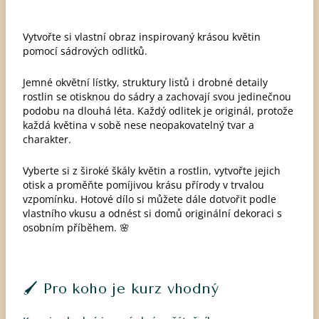
Vytvořte si vlastní obraz inspirovaný krásou květin
pomocí sádrových odlitků.
Jemné okvětní lístky, struktury listů i drobné detaily
rostlin se otisknou do sádry a zachovají svou jedinečnou
podobu na dlouhá léta. Každý odlitek je originál, protože
každá květina v sobě nese neopakovatelný tvar a
charakter.
Vyberte si z široké škály květin a rostlin, vytvořte jejich
otisk a proměňte pomíjivou krásu přírody v trvalou
vzpomínku. Hotové dílo si můžete dále dotvořit podle
vlastního vkusu a odnést si domů originální dekoraci s
osobním příběhem. 🌸
🖌️ Pro koho je kurz vhodný