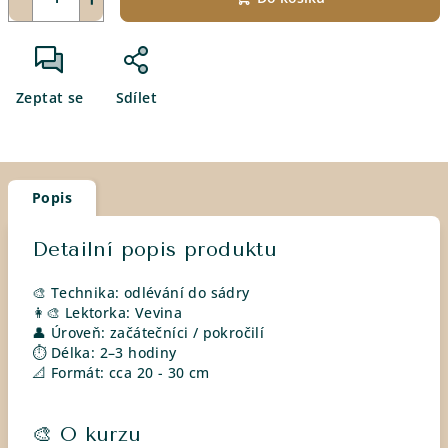
Zeptat se
Sdílet
Popis
Detailní popis produktu
🎨 Technika: odlévání do sádry
👩‍🎨 Lektorka: Vevina
👤 Úroveň: začátečníci / pokročilí
⏱ Délka: 2–3 hodiny
📐 Formát: cca 20 - 30 cm
🎨 O kurzu