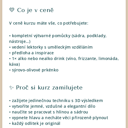
💛 Co je v ceně
V ceně kurzu máte vše, co potřebujete:
• kompletní výtvarné pomůcky (sádra, podklady,
nástroje…)
• vedení lektorky s uměleckým vzděláním
• předloha a inspirace
• 1× alko nebo nealko drink (víno, frizzante, limonáda,
káva)
• sýrovo-olivové prkénko
✨ Proč si kurz zamilujete
• zažijete jedinečnou techniku s 3D výsledkem
• vytvoříte jemné, vzdušné a elegantní dílo
• naučíte se pracovat s hlínou a sádrou
• vypnete hlavu a necháte věci přirozeně plynout
• každý odlitek je originál