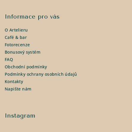
Z
á
p
Informace pro vás
a
O Artelieru
t
Café & bar
í
Fotorecenze
Bonusový systém
FAQ
Obchodní podmínky
Podmínky ochrany osobních údajů
Kontakty
Napište nám
Instagram