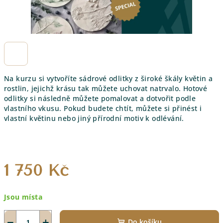
Na kurzu si vytvoříte sádrové odlitky z široké škály květin a
rostlin, jejichž krásu tak můžete uchovat natrvalo. Hotové
odlitky si následně můžete pomalovat a dotvořit podle
vlastního vkusu. Pokud budete chtít, můžete si přinést i
vlastní květinu nebo jiný přírodní motiv k odlévání.
1 750 Kč
Měrná
Jsou místa
cena:
−
+
Do košíku