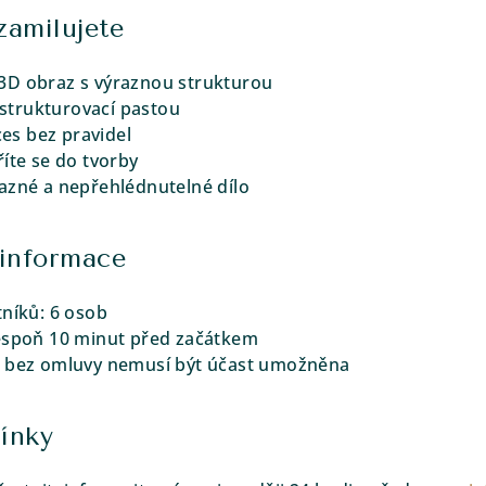
zamilujete
ní 3D obraz s výraznou strukturou
e strukturovací pastou
ces bez pravidel
íte se do tvorby
azné a nepřehlédnutelné dílo
 informace
tníků: 6 osob
lespoň 10 minut před začátkem
u bez omluvy nemusí být účast umožněna
ínky