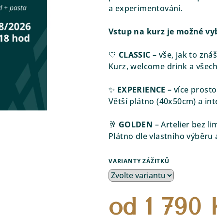
a experimentování.
Vstup na kurz je možné vyb
🤍
CLASSIC
– vše, jak to zná
Kurz, welcome drink a všec
✨
EXPERIENCE
– více prosto
Větší plátno (40x50cm) a int
🥂
GOLDEN
– Artelier bez li
Plátno dle vlastního výběru 
VARIANTY ZÁŽITKŮ
od
1 790 