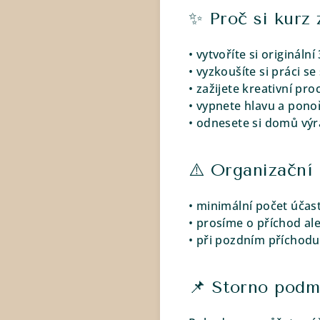
✨ Proč si kurz 
• vytvoříte si originál
• vyzkoušíte si práci s
• zažijete kreativní pro
• vypnete hlavu a ponoř
• odnesete si domů výr
⚠️ Organizační
• minimální počet účas
• prosíme o příchod a
• při pozdním příchod
📌 Storno podm