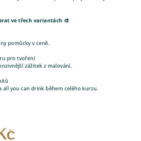
rat ve třech variantách 🎨
š
hny pomůcky v ceně.
ru pro tvoření
enzivnější zážitek z malování.
mitů
a all you can drink během celého kurzu.
Kč