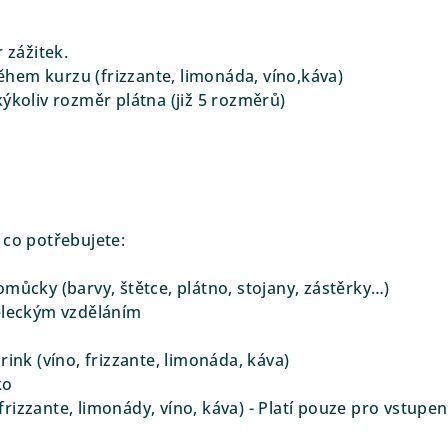
 zážitek.
hem kurzu (frizzante, limonáda, víno,káva)
ýkoliv rozměr plátna (již 5 rozměrů)
 co potřebujete:
můcky (barvy, štětce, plátno, stojany, zástěrky…)
ěleckým vzděláním
rink (víno, frizzante, limonáda, káva)
ko
rizzante, limonády, víno, káva) - Platí pouze pro vstu