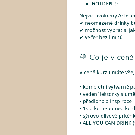
GOLDEN
✨
Nejvíc uvolněný Artelier
✔ neomezené drinky bě
✔ možnost vybrat si jak
✔ večer bez limitů
💛 Co je v ceně
V ceně kurzu máte vše,
• kompletní výtvarné po
• vedení lektorky s um
• předloha a inspirace
• 1× alko nebo nealko d
• sýrovo-olivové prkén
• ALL YOU CAN DRINK (f