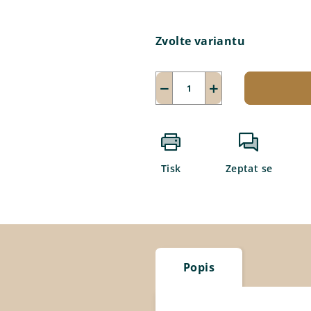
Měrná
cena:
Zvolte variantu
−
+
Tisk
Zeptat se
Popis