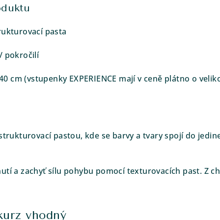
oduktu
rukturovací pasta
/ pokročilí
40 cm (vstupenky EXPERIENCE mají v ceně plátno o velik
 strukturovací pastou, kde se barvy a tvary spojí do je
utí a zachyť sílu pohybu pomocí texturovacích past. Z c
 kurz vhodný