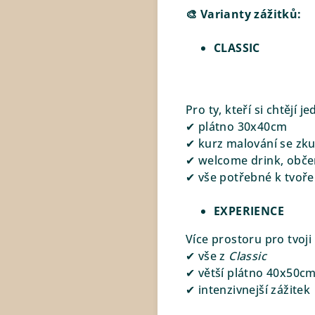
🎨 Varianty zážitků:
CLASSIC
Pro ty, kteří si chtějí j
✔ plátno 30x40cm
✔ kurz malování se zk
✔ welcome drink, obče
✔ vše potřebné k tvoře
EXPERIENCE
Více prostoru pro tvoji 
✔ vše z
Classic
✔ větší plátno 40x50cm
✔ intenzivnejší zážitek