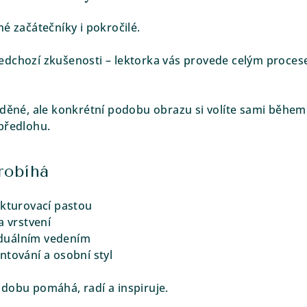
é začátečníky i pokročilé.
dchozí zkušenosti – lektorka vás provede celým procese
aděné, ale konkrétní podobu obrazu si volíte sami během 
předlohu.
probíhá
ukturovací pastou
a vrstvení
viduálním vedením
ntování a osobní styl
dobu pomáhá, radí a inspiruje.