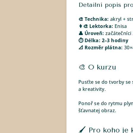
Detailní popis pr
🎨 Technika:
akryl + st
👩‍🎨 Lektorka:
Enisa
👤 Úroveň:
začátečníci 
⏱ Délka: 2–3 hodiny
📐 Rozměr plátna:
30×
🎨 O kurzu
Pusťte se do tvorby se
a kreativity.
Ponoř se do rytmu plyn
šťavnatej obraz.
🖌️ Pro koho je