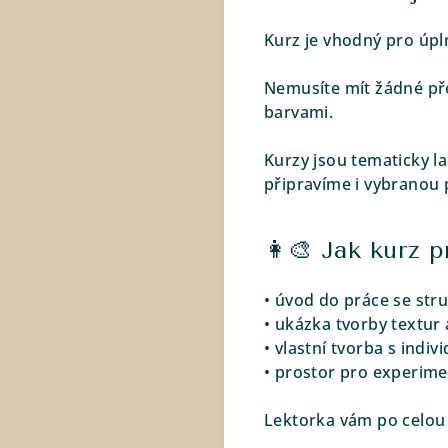
Kurz je vhodný pro úpln
Nemusíte mít žádné pře
barvami.
Kurzy jsou tematicky l
připravíme i vybranou 
👩‍🎨 Jak kurz 
• úvod do práce se str
• ukázka tvorby textur 
• vlastní tvorba s indi
• prostor pro experime
Lektorka vám po celou 