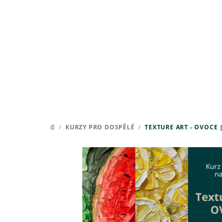
Přejít
na
obsah
/
KURZY PRO DOSPĚLÉ
/
TEXTURE ART - OVOCE |
DOMŮ